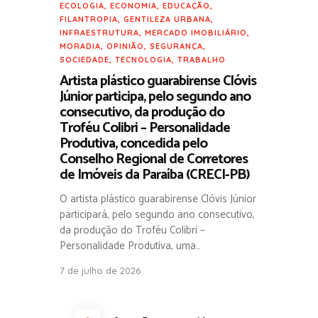
ECOLOGIA
,
ECONOMIA
,
EDUCAÇÃO
,
FILANTROPIA
,
GENTILEZA URBANA
,
INFRAESTRUTURA
,
MERCADO IMOBILIÁRIO
,
MORADIA
,
OPINIÃO
,
SEGURANÇA
,
SOCIEDADE
,
TECNOLOGIA
,
TRABALHO
Artista plástico guarabirense Clóvis
Júnior participa, pelo segundo ano
consecutivo, da produção do
Troféu Colibri – Personalidade
Produtiva, concedida pelo
Conselho Regional de Corretores
de Imóveis da Paraíba (CRECI-PB)
O artista plástico guarabirense Clóvis Júnior
participará, pelo segundo ano consecutivo,
da produção do Troféu Colibri –
Personalidade Produtiva, uma…
7 de julho de 2026
Paginação