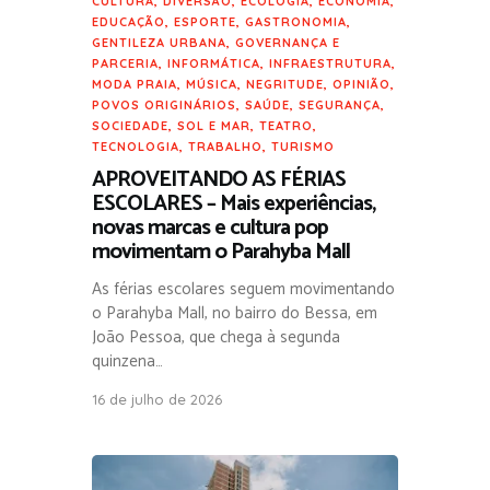
CULTURA
,
DIVERSÃO
,
ECOLOGIA
,
ECONOMIA
,
EDUCAÇÃO
,
ESPORTE
,
GASTRONOMIA
,
GENTILEZA URBANA
,
GOVERNANÇA E
PARCERIA
,
INFORMÁTICA
,
INFRAESTRUTURA
,
MODA PRAIA
,
MÚSICA
,
NEGRITUDE
,
OPINIÃO
,
POVOS ORIGINÁRIOS
,
SAÚDE
,
SEGURANÇA
,
SOCIEDADE
,
SOL E MAR
,
TEATRO
,
TECNOLOGIA
,
TRABALHO
,
TURISMO
APROVEITANDO AS FÉRIAS
ESCOLARES – Mais experiências,
novas marcas e cultura pop
movimentam o Parahyba Mall
As férias escolares seguem movimentando
o Parahyba Mall, no bairro do Bessa, em
João Pessoa, que chega à segunda
quinzena…
16 de julho de 2026