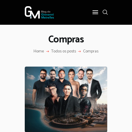
Compras
INÍCIO
POLÍTICA
Home
Todos os posts
Compras
COTIDIANO
OPINIÃO
PODER
SOBRE