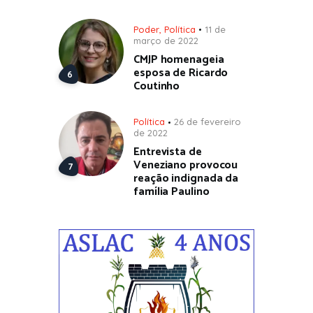
Poder
,
Política
11 de
março de 2022
CMJP homenageia
esposa de Ricardo
Coutinho
Política
26 de fevereiro
de 2022
Entrevista de
Veneziano provocou
reação indignada da
família Paulino