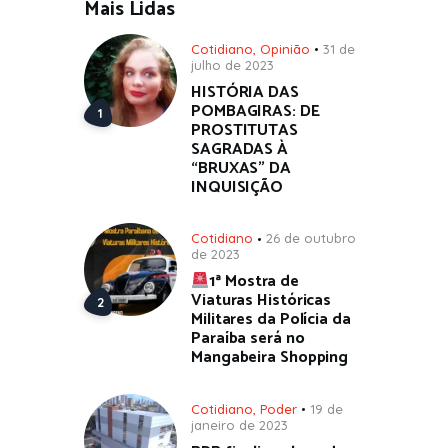
Mais Lidas
Cotidiano
,
Opinião
31 de
julho de 2023
HISTÓRIA DAS
POMBAGIRAS: DE
PROSTITUTAS
SAGRADAS À
“BRUXAS” DA
INQUISIÇÃO
Cotidiano
26 de outubro
de 2023
1ª Mostra de
Viaturas Históricas
Militares da Polícia da
Paraíba será no
Mangabeira Shopping
Cotidiano
,
Poder
19 de
janeiro de 2023