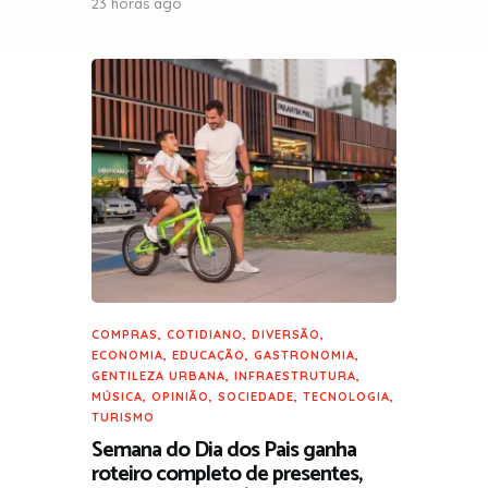
23 horas ago
COMPRAS
,
COTIDIANO
,
DIVERSÃO
,
ECONOMIA
,
EDUCAÇÃO
,
GASTRONOMIA
,
GENTILEZA URBANA
,
INFRAESTRUTURA
,
MÚSICA
,
OPINIÃO
,
SOCIEDADE
,
TECNOLOGIA
,
TURISMO
Semana do Dia dos Pais ganha
roteiro completo de presentes,