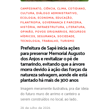
CAMPESINATO
,
CIÊNCIA
,
CLIMA
,
COTIDIANO
,
CULTURA
,
DIÁLOGO ADMINISTRATIVO
,
ECOLOGIA
,
ECONOMIA
,
EDUCAÇÃO
,
FILANTROPIA
,
GOVERNANÇA E PARCERIA
,
HISTÓRIA
,
INFRAESTRUTURA
,
LITERATURA
,
OPINIÃO
,
POVOS ORIGINÁRIOS
,
RECURSOS
HÍDRICOS
,
SEGURANÇA
,
SOCIEDADE
,
TECNOLOGIA
,
TRABALHO
,
TURISMO
Prefeitura de Sapé inicia ações
para preservar Memorial Augusto
dos Anjos e revitalizar o pé de
tamarindo, evitando que a árvore
morra devido à ação das forças da
natureza selvagem, aonde ele está
plantado há mais de 300 anos
Imagem meramente ilustrativa, pra dar ideia
do futuro muro de arrimo e canteiro a
serem construídos no local, ao lado…
28 de julho de 2026