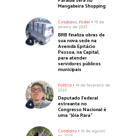
Paraíba será no
Mangabeira Shopping
Cotidiano
,
Poder
19 de
janeiro de 2023
BRB finaliza obras de
sua nova sede na
Avenida Epitácio
Pessoa, na Capital,
para atender
servidores públicos
municipais
Política
14 de fevereiro de
2022
Deputado Federal
estreante no
Congresso Nacional é
uma “Jóia Rara”
Cotidiano
16 de agosto
de 2023