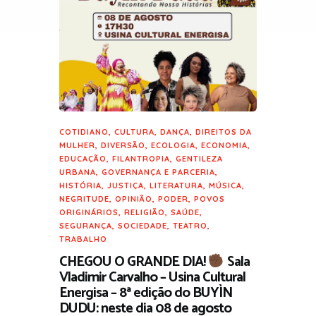
COTIDIANO
,
CULTURA
,
DANÇA
,
DIREITOS DA
MULHER
,
DIVERSÃO
,
ECOLOGIA
,
ECONOMIA
,
EDUCAÇÃO
,
FILANTROPIA
,
GENTILEZA
URBANA
,
GOVERNANÇA E PARCERIA
,
HISTÓRIA
,
JUSTIÇA
,
LITERATURA
,
MÚSICA
,
NEGRITUDE
,
OPINIÃO
,
PODER
,
POVOS
ORIGINÁRIOS
,
RELIGIÃO
,
SAÚDE
,
SEGURANÇA
,
SOCIEDADE
,
TEATRO
,
TRABALHO
CHEGOU O GRANDE DIA!
Sala
Vladimir Carvalho – Usina Cultural
Energisa – 8ª edição do BUYÌN
DUDU: neste dia 08 de agosto