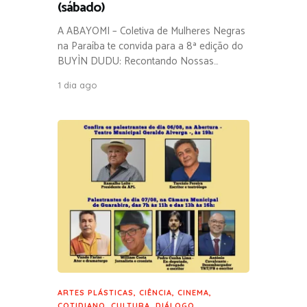
(sábado)
A ABAYOMI – Coletiva de Mulheres Negras
na Paraíba te convida para a 8ª edição do
BUYÌN DUDU: Recontando Nossas…
1 dia ago
ARTES PLÁSTICAS
,
CIÊNCIA
,
CINEMA
,
COTIDIANO
,
CULTURA
,
DIÁLOGO