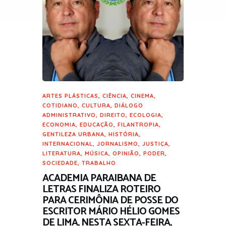
ARTES PLÁSTICAS
,
CIÊNCIA
,
CINEMA
,
COTIDIANO
,
CULTURA
,
DIÁLOGO
ADMINISTRATIVO
,
DIREITO
,
ECOLOGIA
,
ECONOMIA
,
EDUCAÇÃO
,
FILANTROPIA
,
GENTILEZA URBANA
,
HISTÓRIA
,
INTERNACIONAL
,
JORNALISMO
,
JUSTIÇA
,
LITERATURA
,
MÚSICA
,
OPINIÃO
,
PODER
,
SOCIEDADE
,
TRABALHO
ACADEMIA PARAIBANA DE
LETRAS FINALIZA ROTEIRO
PARA CERIMÔNIA DE POSSE DO
ESCRITOR MÁRIO HÉLIO GOMES
DE LIMA, NESTA SEXTA-FEIRA,