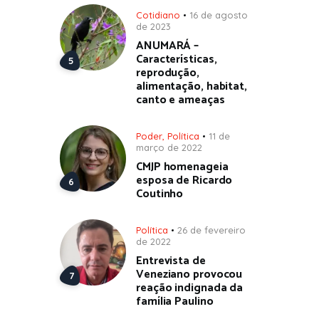
Cotidiano
16 de agosto
de 2023
ANUMARÁ –
Características,
reprodução,
alimentação, habitat,
canto e ameaças
Poder
,
Política
11 de
março de 2022
CMJP homenageia
esposa de Ricardo
Coutinho
Política
26 de fevereiro
de 2022
Entrevista de
Veneziano provocou
reação indignada da
família Paulino