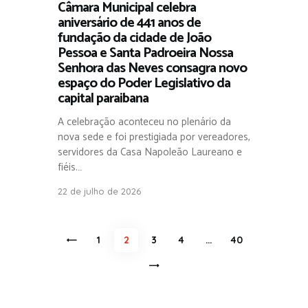
Câmara Municipal celebra
aniversário de 441 anos de
fundação da cidade de João
Pessoa e Santa Padroeira Nossa
Senhora das Neves consagra novo
espaço do Poder Legislativo da
capital paraibana
A celebração aconteceu no plenário da
nova sede e foi prestigiada por vereadores,
servidores da Casa Napoleão Laureano e
fiéis.…
22 de julho de 2026
Paginação
<
PAGE
1
PAGE
2
PAGE
3
PAGE
4
…
PAGE
40
de
>
posts