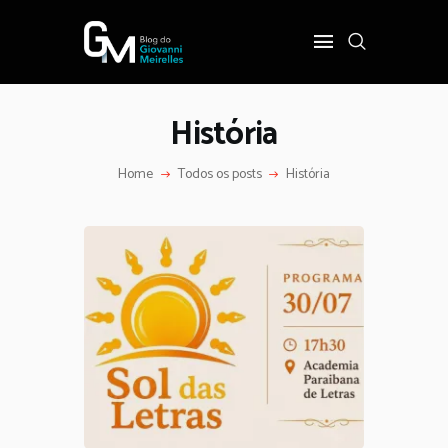
História
INÍCIO
POLÍTICA
Home
Todos os posts
História
COTIDIANO
OPINIÃO
PODER
SOBRE