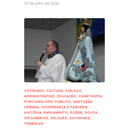
23 de julho de 2026
COTIDIANO
,
CULTURA
,
DIÁLOGO
ADMINISTRATIVO
,
EDUCAÇÃO
,
FILANTROPIA
,
FUNCIONALISMO PÚBLICO
,
GENTILEZA
URBANA
,
GOVERNANÇA E PARCERIA
,
HISTÓRIA
,
PARLAMENTO
,
PODER
,
POVOS
ORIGINÁRIOS
,
RELIGIÃO
,
SOCIEDADE
,
TRABALHO