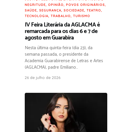
NEGRITUDE
,
OPINIÃO
,
POVOS ORIGINÁRIOS
,
SAÚDE
,
SEGURANÇA
,
SOCIEDADE
,
TEATRO
,
TECNOLOGIA
,
TRABALHO
,
TURISMO
IV Feira Literária da AGLACMA é
remarcada para os dias 6 e 7 de
agosto em Guarabira
Nesta última quinta-feira (dia 23), da
semana passada, o presidente da
Academia Guarabirense de Letras e Artes
(AGLACMA), padre Emiliano…
26 de julho de 2026