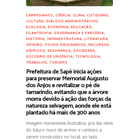
CAMPESINATO
,
CIÊNCIA
,
CLIMA
,
COTIDIANO
,
CULTURA
,
DIÁLOGO ADMINISTRATIVO
,
ECOLOGIA
,
ECONOMIA
,
EDUCAÇÃO
,
FILANTROPIA
,
GOVERNANÇA E PARCERIA
,
HISTÓRIA
,
INFRAESTRUTURA
,
LITERATURA
,
OPINIÃO
,
POVOS ORIGINÁRIOS
,
RECURSOS
HÍDRICOS
,
SEGURANÇA
,
SOCIEDADE
,
SOCORRO DE URGÊNCIA
,
TECNOLOGIA
,
TRABALHO
,
TURISMO
Prefeitura de Sapé inicia ações
para preservar Memorial Augusto
dos Anjos e revitalizar o pé de
tamarindo, evitando que a árvore
morra devido à ação das forças da
natureza selvagem, aonde ele está
plantado há mais de 300 anos
Imagem meramente ilustrativa, pra dar ideia
do futuro muro de arrimo e canteiro a
serem construídos no local, ao lado…