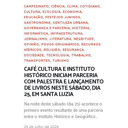
CAMPESINATO
,
CIÊNCIA
,
CLIMA
,
COTIDIANO
,
CULTURA
,
ECOLOGIA
,
ECONOMIA
,
EDUCAÇÃO
,
FESTEJOS JUNINOS
,
GASTRONOMIA
,
GENTILEZA URBANA
,
GOVERNANÇA E PARCERIA
,
HISTÓRIA
,
INFORMÁTICA
,
INFRAESTRUTURA
,
JORNALISMO
,
LITERATURA
,
NEGRITUDE
,
OPINIÃO
,
POVOS ORIGINÁRIOS
,
RECURSOS
HÍDRICOS
,
RELIGIÃO
,
SEGURANÇA
,
SOCIEDADE
,
TECNOLOGIA
,
TRABALHO
,
TRANSPORTES
,
TURISMO
CAFÉ CULTURA E INSTITUTO
HISTÓRICO INICIAM PARCERIA
COM PALESTRA E LANÇAMENTO
DE LIVROS NESTE SÁBADO, DIA
25, EM SANTA LUZIA
Na noite deste sábado (dia 25) acontece o
primeiro evento resultante de uma parceria
entre o Instituto Histórico e Geográfico…
24 de julho de 2026