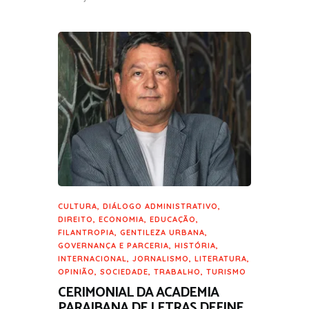
CULTURA
,
DIÁLOGO ADMINISTRATIVO
,
DIREITO
,
ECONOMIA
,
EDUCAÇÃO
,
FILANTROPIA
,
GENTILEZA URBANA
,
GOVERNANÇA E PARCERIA
,
HISTÓRIA
,
INTERNACIONAL
,
JORNALISMO
,
LITERATURA
,
OPINIÃO
,
SOCIEDADE
,
TRABALHO
,
TURISMO
CERIMONIAL DA ACADEMIA
PARAIBANA DE LETRAS DEFINE