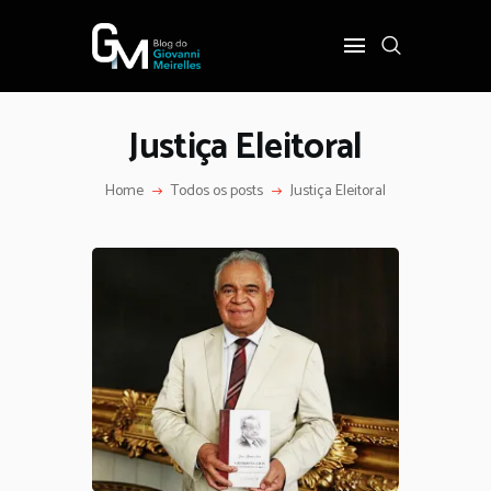
Justiça Eleitoral
INÍCIO
POLÍTICA
Home
Todos os posts
Justiça Eleitoral
COTIDIANO
OPINIÃO
PODER
SOBRE