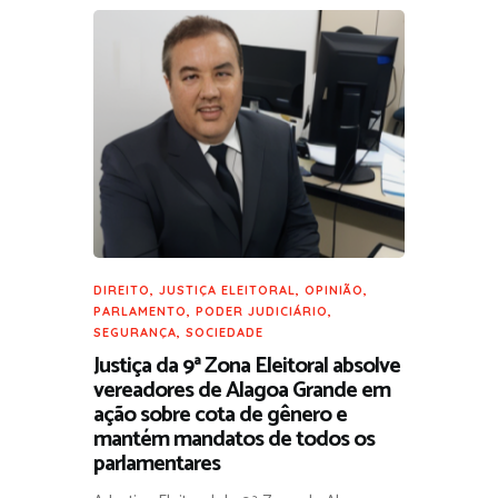
DIREITO
,
JUSTIÇA ELEITORAL
,
OPINIÃO
,
PARLAMENTO
,
PODER JUDICIÁRIO
,
SEGURANÇA
,
SOCIEDADE
Justiça da 9ª Zona Eleitoral absolve
vereadores de Alagoa Grande em
ação sobre cota de gênero e
mantém mandatos de todos os
parlamentares