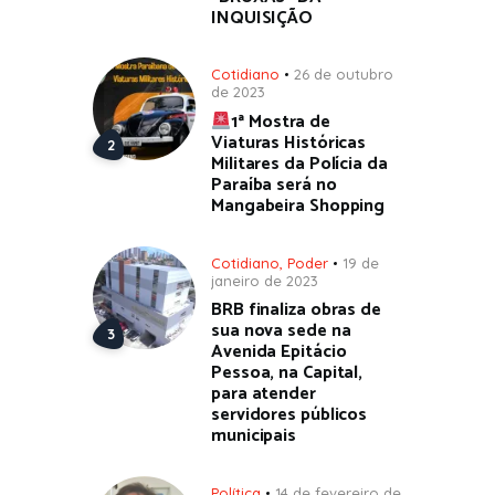
INQUISIÇÃO
Cotidiano
26 de outubro
de 2023
1ª Mostra de
Viaturas Históricas
Militares da Polícia da
Paraíba será no
Mangabeira Shopping
Cotidiano
,
Poder
19 de
janeiro de 2023
BRB finaliza obras de
sua nova sede na
Avenida Epitácio
Pessoa, na Capital,
para atender
servidores públicos
municipais
Política
14 de fevereiro de