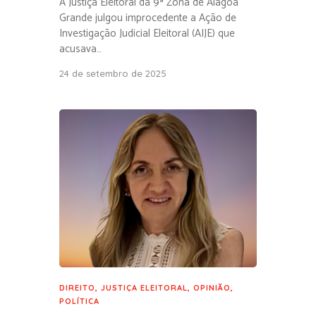
A Justiça Eleitoral da 9ª Zona de Alagoa
Grande julgou improcedente a Ação de
Investigação Judicial Eleitoral (AIJE) que
acusava…
24 de setembro de 2025
DIREITO
,
JUSTIÇA ELEITORAL
,
OPINIÃO
,
POLÍTICA