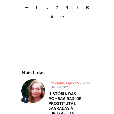
Paginação
<
PAGE
1
…
PAGE
7
PAGE
8
PAGE
9
PAGE
10
de
>
PAGE
11
posts
Mais Lidas
Cotidiano
,
Opinião
31 de
julho de 2023
HISTÓRIA DAS
POMBAGIRAS: DE
PROSTITUTAS
SAGRADAS À
“BRUXAS” DA