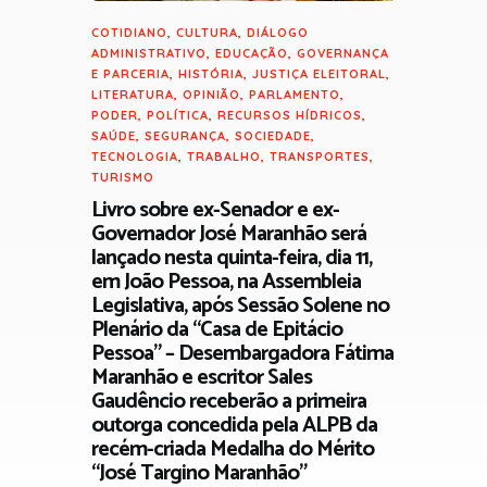
COTIDIANO
,
CULTURA
,
DIÁLOGO
ADMINISTRATIVO
,
EDUCAÇÃO
,
GOVERNANÇA
E PARCERIA
,
HISTÓRIA
,
JUSTIÇA ELEITORAL
,
LITERATURA
,
OPINIÃO
,
PARLAMENTO
,
PODER
,
POLÍTICA
,
RECURSOS HÍDRICOS
,
SAÚDE
,
SEGURANÇA
,
SOCIEDADE
,
TECNOLOGIA
,
TRABALHO
,
TRANSPORTES
,
TURISMO
Livro sobre ex-Senador e ex-
Governador José Maranhão será
lançado nesta quinta-feira, dia 11,
em João Pessoa, na Assembleia
Legislativa, após Sessão Solene no
Plenário da “Casa de Epitácio
Pessoa” – Desembargadora Fátima
Maranhão e escritor Sales
Gaudêncio receberão a primeira
outorga concedida pela ALPB da
recém-criada Medalha do Mérito
“José Targino Maranhão”