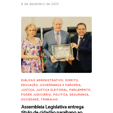
8 de dezembro de 2025
DIÁLOGO ADMINISTRATIVO
,
DIREITO
,
EDUCAÇÃO
,
GOVERNANÇA E PARCERIA
,
JUSTIÇA
,
JUSTIÇA ELEITORAL
,
PARLAMENTO
,
PODER JUDICIÁRIO
,
POLÍTICA
,
SEGURANÇA
,
SOCIEDADE
,
TRABALHO
Assembleia Legislativa entrega
título de cidadão paraibano ao