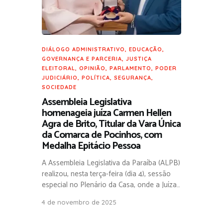
DIÁLOGO ADMINISTRATIVO
,
EDUCAÇÃO
,
GOVERNANÇA E PARCERIA
,
JUSTIÇA
ELEITORAL
,
OPINIÃO
,
PARLAMENTO
,
PODER
JUDICIÁRIO
,
POLÍTICA
,
SEGURANÇA
,
SOCIEDADE
Assembleia Legislativa
homenageia juíza Carmen Hellen
Agra de Brito, Titular da Vara Única
da Comarca de Pocinhos, com
Medalha Epitácio Pessoa
A Assembleia Legislativa da Paraíba (ALPB)
realizou, nesta terça-feira (dia 4), sessão
especial no Plenário da Casa, onde a Juíza…
4 de novembro de 2025