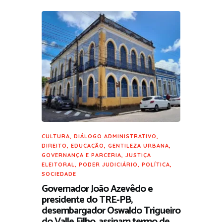
CULTURA
,
DIÁLOGO ADMINISTRATIVO
,
DIREITO
,
EDUCAÇÃO
,
GENTILEZA URBANA
,
GOVERNANÇA E PARCERIA
,
JUSTIÇA
ELEITORAL
,
PODER JUDICIÁRIO
,
POLÍTICA
,
SOCIEDADE
Governador João Azevêdo e
presidente do TRE-PB,
desembargador Oswaldo Trigueiro
do Valle Filho, assinam termo de