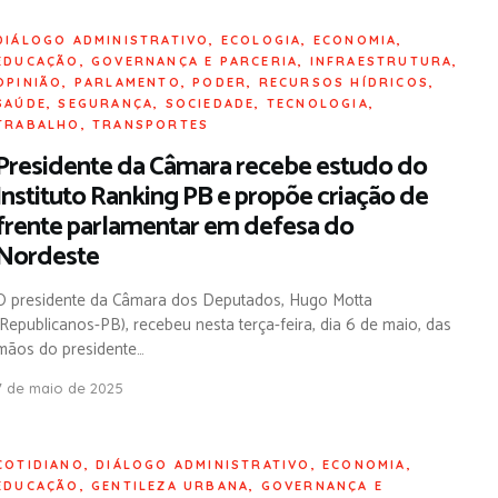
DIÁLOGO ADMINISTRATIVO
,
ECOLOGIA
,
ECONOMIA
,
EDUCAÇÃO
,
GOVERNANÇA E PARCERIA
,
INFRAESTRUTURA
,
OPINIÃO
,
PARLAMENTO
,
PODER
,
RECURSOS HÍDRICOS
,
SAÚDE
,
SEGURANÇA
,
SOCIEDADE
,
TECNOLOGIA
,
TRABALHO
,
TRANSPORTES
Presidente da Câmara recebe estudo do
Instituto Ranking PB e propõe criação de
frente parlamentar em defesa do
Nordeste
O presidente da Câmara dos Deputados, Hugo Motta
(Republicanos-PB), recebeu nesta terça-feira, dia 6 de maio, das
mãos do presidente…
7 de maio de 2025
COTIDIANO
,
DIÁLOGO ADMINISTRATIVO
,
ECONOMIA
,
EDUCAÇÃO
,
GENTILEZA URBANA
,
GOVERNANÇA E