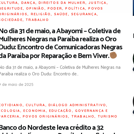
CULTURA
,
DANÇA
,
DIREITOS DA MULHER
,
JUSTIÇA
,
NEGRITUDE
,
OPINIÃO
,
PODER
,
POLÍTICA
,
POVOS
ORIGINÁRIOS
,
RELIGIÃO
,
SAÚDE
,
SEGURANÇA
,
SOCIEDADE
,
TRABALHO
No dia 31 de maio, a Abayomi – Coletiva de
Mulheres Negras na Paraíba realiza o Oro
Dudu: Encontro de Comunicadoras Negras
da Paraíba por Reparação e Bem Viver.
No dia 31 de maio, a Abayomi – Coletiva de Mulheres Negras na
Paraíba realiza o Oro Dudu: Encontro de…
9 de maio de 2025
COTIDIANO
,
CULTURA
,
DIÁLOGO ADMINISTRATIVO
,
ECOLOGIA
,
ECONOMIA
,
EDUCAÇÃO
,
GOVERNANÇA E
PARCERIA
,
POVOS ORIGINÁRIOS
,
TRABALHO
,
TURISMO
Banco do Nordeste leva crédito a 32