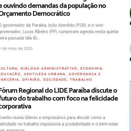
e ouvindo demandas da população no
Orçamento Democrático
O governador da Paraiba, João Azevêdo (PSB), e o vice-
governador, Lucas Ribeiro (PP), cumpriram agenda nesta quinta-
feira passada (dia 8)…
9 de maio de 2025
CULTURA
,
DIÁLOGO ADMINISTRATIVO
,
ECONOMIA
,
EDUCAÇÃO
,
GENTILEZA URBANA
,
GOVERNANÇA E
PARCERIA
,
OPINIÃO
,
SOCIEDADE
,
TRABALHO
Fórum Regional do LIDE Paraíba discute o
futuro do trabalho com foco na felicidade
corporativa
Evento reuniu líderes e empresários para discutir como a
felicidade no trabalho impulsiona a produtividade e o bem-estar
nas empresas.…