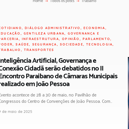
Home
Todos os posts
Trabalho
COTIDIANO
,
DIÁLOGO ADMINISTRATIVO
,
ECONOMIA
,
EDUCAÇÃO
,
GENTILEZA URBANA
,
GOVERNANÇA E
PARCERIA
,
INFRAESTRUTURA
,
OPINIÃO
,
PARLAMENTO
,
PODER
,
SAÚDE
,
SEGURANÇA
,
SOCIEDADE
,
TECNOLOGIA
,
TRABALHO
,
TRANSPORTES
Inteligência Artificial, Governança e
Conexão Cidadã serão debatidos no II
Encontro Paraibano de Câmaras Municipais
realizado em João Pessoa
Evento acontece de 28 a 30 de maio, no Pavilhão de
Congressos do Centro de Convenções de João Pessoa. Com…
9 de maio de 2025