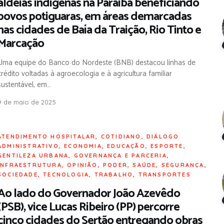
aldeias indígenas na Paraíba beneficiando
povos potiguaras, em áreas demarcadas
nas cidades de Baía da Traição, Rio Tinto e
Marcação
Uma equipe do Banco do Nordeste (BNB) destacou linhas de
crédito voltadas à agroecologia e à agricultura familiar
sustentável, em…
9 de maio de 2025
ATENDIMENTO HOSPITALAR
,
COTIDIANO
,
DIÁLOGO
ADMINISTRATIVO
,
ECONOMIA
,
EDUCAÇÃO
,
ESPORTE
,
GENTILEZA URBANA
,
GOVERNANÇA E PARCERIA
,
INFRAESTRUTURA
,
OPINIÃO
,
PODER
,
SAÚDE
,
SEGURANÇA
,
SOCIEDADE
,
TECNOLOGIA
,
TRABALHO
,
TRANSPORTES
Ao lado do Governador João Azevêdo
(PSB), vice Lucas Ribeiro (PP) percorre
cinco cidades do Sertão entregando obras