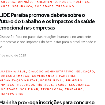
PARCERIA
,
OPINIÃO
,
PARLAMENTO
,
PODER
,
POLÍTICA
,
SAÚDE
,
SEGURANÇA
,
SOCIEDADE
,
TRABALHO
LIDE Paraíba promove debate sobre o
futuro do trabalho e os impactos da saúde
emocional nas empresas
Discussão foca no papel das relações humanas no ambiente
corporativo e nos impactos do bem-estar para a produtividade e
os…
7 de maio de 2025
AMAZÔNIA AZUL
,
DIÁLOGO ADMINISTRATIVO
,
EDUCAÇÃO
,
FORÇAS ARMADAS
,
GOVERNANÇA E PARCERIA
,
ORGANIZAÇÃO MILITAR
,
PODER NAVAL
,
PRIMEIRO
EMPREGO
,
RECURSOS HÍDRICOS
,
SAÚDE
,
SEGURANÇA
,
SOCIEDADE
,
SOL E MAR
,
TECNOLOGIA
,
TRABALHO
,
TRANSPORTES
Marinha prorroga inscrições para concurso