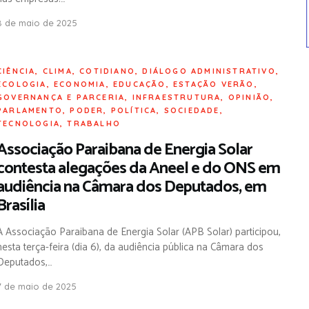
8 de maio de 2025
CIÊNCIA
,
CLIMA
,
COTIDIANO
,
DIÁLOGO ADMINISTRATIVO
,
ECOLOGIA
,
ECONOMIA
,
EDUCAÇÃO
,
ESTAÇÃO VERÃO
,
GOVERNANÇA E PARCERIA
,
INFRAESTRUTURA
,
OPINIÃO
,
PARLAMENTO
,
PODER
,
POLÍTICA
,
SOCIEDADE
,
TECNOLOGIA
,
TRABALHO
Associação Paraibana de Energia Solar
contesta alegações da Aneel e do ONS em
audiência na Câmara dos Deputados, em
Brasília
A Associação Paraibana de Energia Solar (APB Solar) participou,
nesta terça-feira (dia 6), da audiência pública na Câmara dos
Deputados,…
7 de maio de 2025