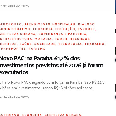
17 de abril de 2025
AEROPORTO
,
ATENDIMENTO HOSPITALAR
,
DIÁLOGO
ADMINISTRATIVO
,
ECONOMIA
,
EDUCAÇÃO
,
ESPORTE
,
GENTILEZA URBANA
,
GOVERNANÇA E PARCERIA
,
INFRAESTRUTURA
,
MORADIA
,
PODER
,
RECURSOS
HÍDRICOS
,
SAÚDE
,
SOCIEDADE
,
TECNOLOGIA
,
TRABALHO
,
TRANSPORTES
,
TURISMO
Novo PAC: na Paraíba, 61,2% dos
investimentos previstos até 2026 já foram
executados
Olha o Novo PAC chegando com força na Paraíba! São R$ 22,8
bilhões em investimentos, sendo R$ 18 bilhões aplicados…
16 de abril de 2025
COTIDIANO
,
ECONOMIA
,
GENTILEZA URBANA
,