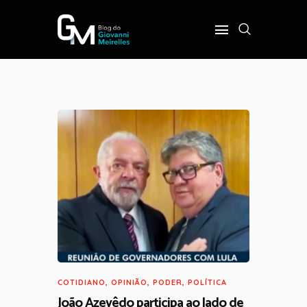
INÍCIO
POLÍTICA
COTIDIANO
OPINIÃO
PODER
SOBRE
COTIDIANO
,
OPINIÃO
,
PODER
,
POLÍTICA
João Azevêdo participa ao lado de