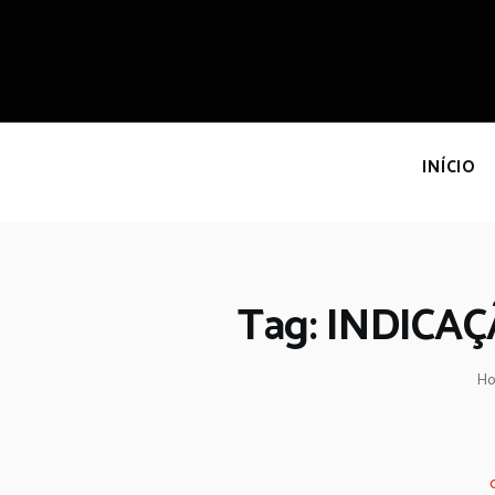
I
INÍCIO
Tag: INDICA
H