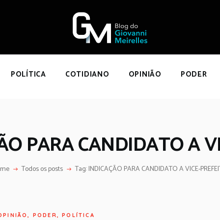
NÍCIO
POLÍTICA
COTIDIANO
OPINIÃO
POLÍTICA
COTIDIANO
OPINIÃO
PODER
PODER
SOBRE
ÇÃO PARA CANDIDATO A V
ome
Todos os posts
Tag: INDICAÇÃO PARA CANDIDATO A VICE-PREFE
OPINIÃO
,
PODER
,
POLÍTICA