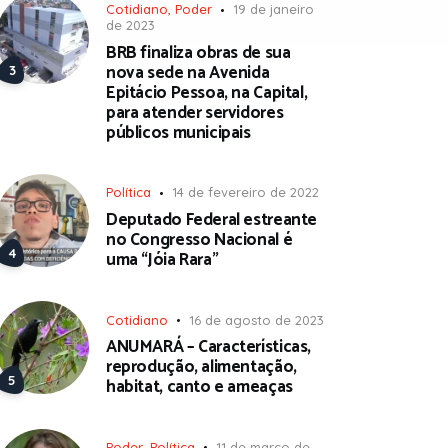
Cotidiano
,
Poder
19 de janeiro
de 2023
BRB finaliza obras de sua
nova sede na Avenida
Epitácio Pessoa, na Capital,
para atender servidores
públicos municipais
Política
14 de fevereiro de 2022
Deputado Federal estreante
no Congresso Nacional é
uma “Jóia Rara”
Cotidiano
16 de agosto de 2023
ANUMARÁ – Características,
reprodução, alimentação,
habitat, canto e ameaças
Poder
,
Política
11 de março de