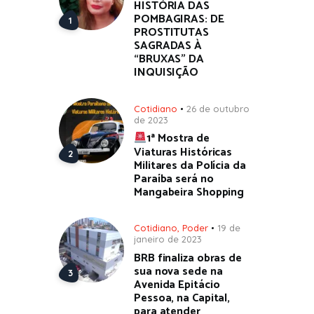
HISTÓRIA DAS
POMBAGIRAS: DE
PROSTITUTAS
SAGRADAS À
“BRUXAS” DA
INQUISIÇÃO
Cotidiano
26 de outubro
de 2023
1ª Mostra de
Viaturas Históricas
Militares da Polícia da
Paraíba será no
Mangabeira Shopping
Cotidiano
,
Poder
19 de
janeiro de 2023
BRB finaliza obras de
sua nova sede na
Avenida Epitácio
Pessoa, na Capital,
para atender