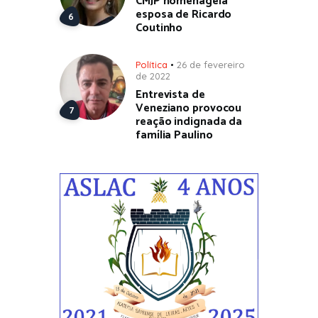
CMJP homenageia
esposa de Ricardo
Coutinho
Política
26 de fevereiro
de 2022
Entrevista de
Veneziano provocou
reação indignada da
família Paulino