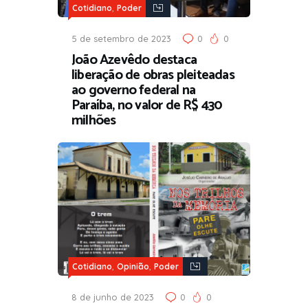
,
Cotidiano
Poder
5 de setembro de 2023
0
0
João Azevêdo destaca
liberação de obras pleiteadas
ao governo federal na
Paraíba, no valor de R$ 430
milhões
,
,
Cotidiano
Opinião
Poder
8 de junho de 2023
0
0