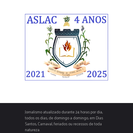
Jornalismo atualizado durante 24 horas por dia,
todos os dias, de domingo a domingo, em Dias
Santos, Carnaval, feriados ou recessos de toda
natureza.