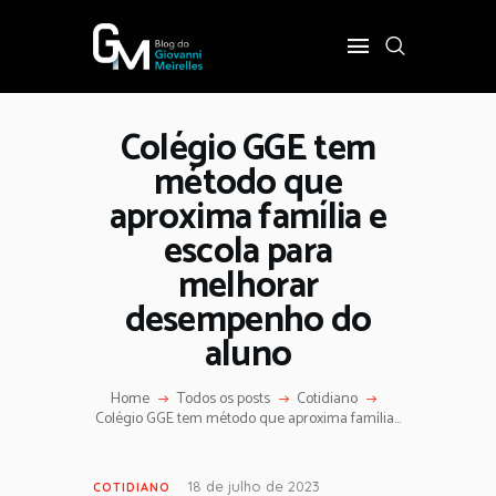
Colégio GGE tem
INÍCIO
método que
POLÍTICA
aproxima família e
COTIDIANO
escola para
OPINIÃO
melhorar
PODER
desempenho do
SOBRE
aluno
Home
Todos os posts
Cotidiano
Colégio GGE tem método que aproxima família...
18 de julho de 2023
COTIDIANO