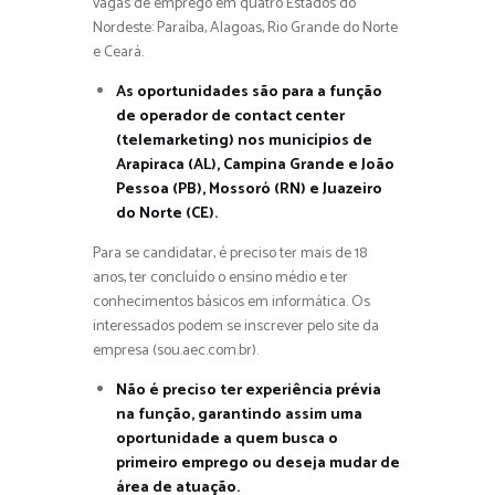
vagas de emprego em quatro Estados do
Nordeste: Paraíba, Alagoas, Rio Grande do Norte
e Ceará.
As oportunidades são para a função
de operador de contact center
(telemarketing) nos municípios de
Arapiraca (AL), Campina Grande e João
Pessoa (PB), Mossoró (RN) e Juazeiro
do Norte (CE).
Para se candidatar, é preciso ter mais de 18
anos, ter concluído o ensino médio e ter
conhecimentos básicos em informática. Os
interessados podem se inscrever pelo site da
empresa (sou.aec.com.br).
Não é preciso ter experiência prévia
na função, garantindo assim uma
oportunidade a quem busca o
primeiro emprego ou deseja mudar de
área de atuação.