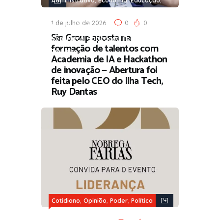
Administrativo
Economia
Educação
,
,
Governança e Parceria
Infraestrutura
1 de julho de 2026
0
0
,
,
,
Opinião
Poder
Primeiro Emprego
Sin Group aposta na
,
,
,
Segurança
Sociedade
Tecnologia
formação de talentos com
Trabalho
Academia de IA e Hackathon
de inovação — Abertura foi
feita pelo CEO do Ilha Tech,
Ruy Dantas
,
,
,
Cotidiano
Opinião
Poder
Política