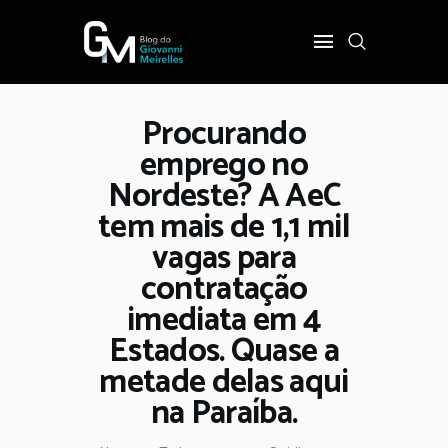
Procurando
INÍCIO
emprego no
POLÍTICA
Nordeste? A AeC
COTIDIANO
tem mais de 1,1 mil
OPINIÃO
vagas para
PODER
contratação
SOBRE
imediata em 4
Estados. Quase a
metade delas aqui
na Paraíba.