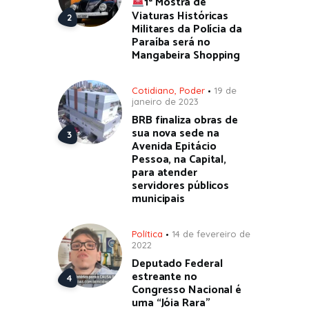
1ª Mostra de
Viaturas Históricas
Militares da Polícia da
Paraíba será no
Mangabeira Shopping
Cotidiano
,
Poder
19 de
janeiro de 2023
BRB finaliza obras de
sua nova sede na
Avenida Epitácio
Pessoa, na Capital,
para atender
servidores públicos
municipais
Política
14 de fevereiro de
2022
Deputado Federal
estreante no
Congresso Nacional é
uma “Jóia Rara”