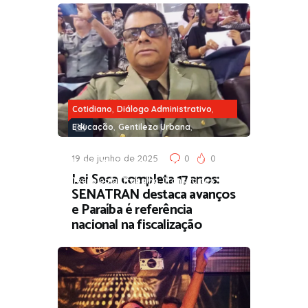
,
,
Cotidiano
Diálogo Administrativo
,
,
Educação
Gentileza Urbana
,
,
Governança e Parceria
Infraestrutura
19 de junho de 2025
0
0
,
,
,
Poder
Segurança
Sociedade
Lei Seca completa 17 anos:
,
,
Tecnologia
Trabalho
Transportes
SENATRAN destaca avanços
e Paraíba é referência
nacional na fiscalização