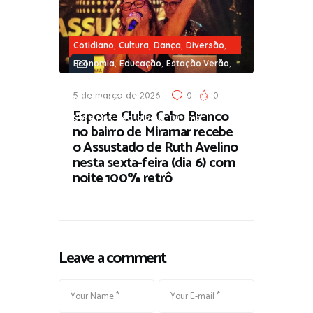
,
,
,
,
Cotidiano
Cultura
Dança
Diversão
,
,
,
Economia
Educação
Estação Verão
,
,
Filantropia
Gentileza Urbana
Moda
5 de março de 2026
0
0
,
,
,
,
Praia
Música
Segurança
Sociedade
Esporte Clube Cabo Branco
,
,
Sol e Mar
Tecnologia
Turismo
no bairro de Miramar recebe
o Assustado de Ruth Avelino
nesta sexta-feira (dia 6) com
noite 100% retrô
Leave a comment