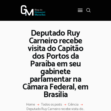
Deputado Ruy
INÍCIO
Carneiro recebe
POLÍTICA
visita do Capitão
COTIDIANO
dos Portos da
OPINIÃO
Paraíba em seu
PODER
gabinete
SOBRE
parlamentar na
Câmara Federal, em
Brasília
Home
Todos os posts
Ciência
Deputado Ruy Carneiro recebe visita do...