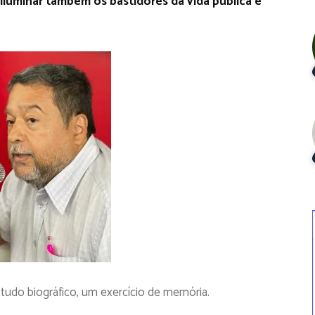
iluminar também os bastidores da vida pública e
studo biográfico, um exercício de memória.