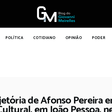
NÍCIO
POLÍTICA
COTIDIANO
OPINIÃO
POLÍTICA
COTIDIANO
OPINIÃO
PODER
PODER
SOBRE
ajetória de Afonso Pereira
ltural, em João Pessoa, n