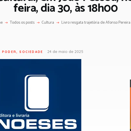
feira, dia 30, às 18h00
me
Todos os posts
Cultura
Livro resgata trajetória de Afonso Pereira 
24 de maio de 2025
,
PODER
,
SOCIEDADE