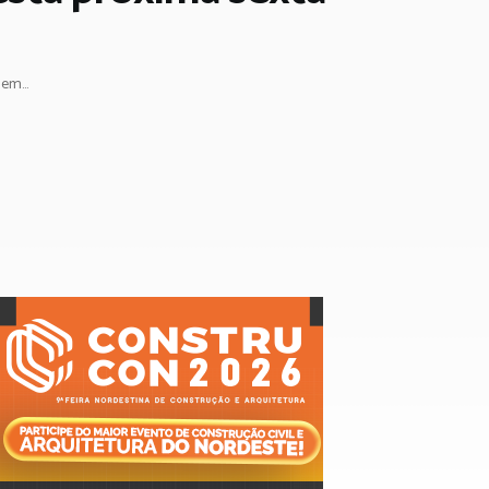
em...