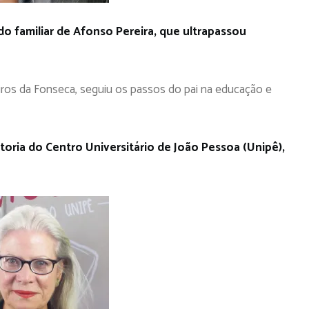
 familiar de Afonso Pereira, que ultrapassou
deiros da Fonseca, seguiu os passos do pai na educação e
eitoria do Centro Universitário de João Pessoa (Unipê),