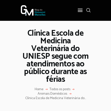
Clínica Escola de
INÍCIO
Medicina
POLÍTICA
Veterinária do
COTIDIANO
UNIESP segue com
OPINIÃO
atendimentos ao
PODER
público durante as
SOBRE
férias
Home
Todos os posts
Animais Domésticos
Clínica Escola de Medicina Veterinária do...