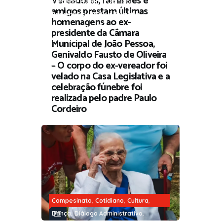
Vereadores, familiares e
,
,
,
Parceria
História
Opinião
amigos prestam últimas
,
,
Parlamento
Política
Primeiro
homenagens ao ex-
,
,
,
Emprego
Religião
Sociedade
presidente da Câmara
Municipal de João Pessoa,
Trabalho
Genivaldo Fausto de Oliveira
– O corpo do ex-vereador foi
velado na Casa Legislativa e a
celebração fúnebre foi
realizada pelo padre Paulo
Cordeiro
,
,
,
Campesinato
Cotidiano
Cultura
,
,
Dança
Diálogo Administrativo