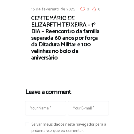
,
,
,
Direito
Ecologia
Economia
16 de fevereiro de 2025
0
0
,
,
Educação
Governança e Parceria
CENTENÁRIO DE
,
,
,
,
Justiça
Moradia
Música
Negritude
ELIZABETH TEIXEIRA – 1º
,
,
,
,
Opinião
Poder
Política
Saúde
DIA – Reencontro da família
,
,
Segurança
Sociedade
Trabalho
separada 60 anos por força
da Ditadura Militar e 100
velinhas no bolo de
aniversário
Leave a comment
Salvar meus dados neste navegador para a
próxima vez que eu comentar.