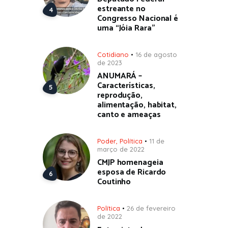
estreante no
Congresso Nacional é
uma “Jóia Rara”
Cotidiano
16 de agosto
de 2023
ANUMARÁ –
Características,
reprodução,
alimentação, habitat,
canto e ameaças
Poder
,
Política
11 de
março de 2022
CMJP homenageia
esposa de Ricardo
Coutinho
Política
26 de fevereiro
de 2022