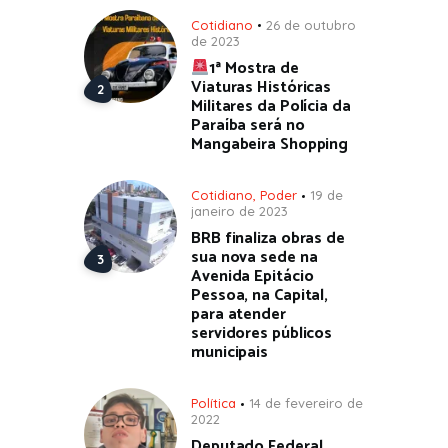
Cotidiano
26 de outubro
de 2023
1ª Mostra de
Viaturas Históricas
Militares da Polícia da
Paraíba será no
Mangabeira Shopping
Cotidiano
,
Poder
19 de
janeiro de 2023
BRB finaliza obras de
sua nova sede na
Avenida Epitácio
Pessoa, na Capital,
para atender
servidores públicos
municipais
Política
14 de fevereiro de
2022
Deputado Federal