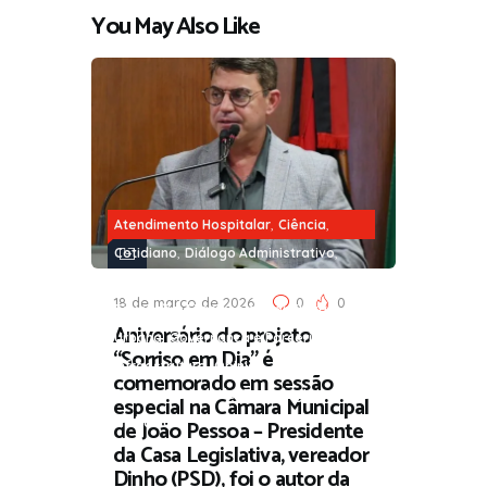
You May Also Like
,
,
Atendimento Hospitalar
Ciência
,
,
Cotidiano
Diálogo Administrativo
,
,
Direito do Paciente
Economia
18 de março de 2026
0
0
,
,
Educação
Filantropia
Gentileza
Aniversário do projeto
,
,
Urbana
Governança e Parceria
“Sorriso em Dia” é
,
,
,
Infraestrutura
Opinião
Parlamento
comemorado em sessão
,
,
,
Saúde
Sociedade
Tecnologia
especial na Câmara Municipal
de João Pessoa – Presidente
Trabalho
da Casa Legislativa, vereador
Dinho (PSD), foi o autor da