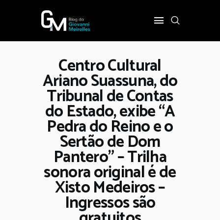
Centro Cultural
INÍCIO
Ariano Suassuna, do
POLÍTICA
Tribunal de Contas
COTIDIANO
do Estado, exibe “A
OPINIÃO
Pedra do Reino e o
PODER
Sertão de Dom
SOBRE
Pantero” – Trilha
sonora original é de
Xisto Medeiros –
Ingressos são
gratuitos