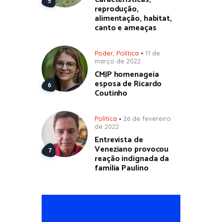
reprodução,
alimentação, habitat,
canto e ameaças
Poder
,
Política
11 de
março de 2022
CMJP homenageia
esposa de Ricardo
Coutinho
Política
26 de fevereiro
de 2022
Entrevista de
Veneziano provocou
reação indignada da
família Paulino