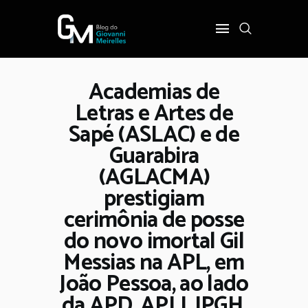
Academias de
INÍCIO
Letras e Artes de
POLÍTICA
Sapé (ASLAC) e de
COTIDIANO
Guarabira
OPINIÃO
(AGLACMA)
PODER
prestigiam
SOBRE
cerimônia de posse
do novo imortal Gil
Messias na APL, em
João Pessoa, ao lado
da APD, APLJ, IPGH,