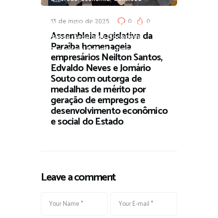
,
,
Urbana
Governança e Parceria
13 de maio de 2025
0
0
,
,
,
,
Música
Opinião
Parlamento
Poder
Assembleia Legislativa da
,
,
,
Saúde
Segurança
Sociedade
Paraíba homenageia
,
,
Tecnologia
Trabalho
Turismo
empresários Neilton Santos,
Edvaldo Neves e Jomário
Souto com outorga de
medalhas de mérito por
geração de empregos e
desenvolvimento econômico
e social do Estado
Leave a comment