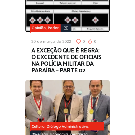
,
Opinião
Poder
20 de março de 2022
0
0
A EXCEÇÃO QUE É REGRA:
O EXCEDENTE DE OFICIAIS
NA POLÍCIA MILITAR DA
PARAÍBA – PARTE 02
,
,
Cultura
Diálogo Administrativo
,
,
Diversão
Economia
Gentileza