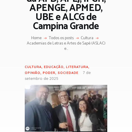
APENGE, APMED,
UBE e ALCG de
Campina Grande
Home
Todos os posts
Cultura
Academias de Letras e Artes de Sapé (ASLAC)
e...
CULTURA
,
EDUCAÇÃO
,
LITERATURA
,
7 de
OPINIÃO
,
PODER
,
SOCIEDADE
setembro de 2025