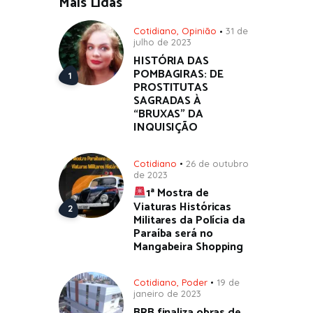
Mais Lidas
Cotidiano
,
Opinião
31 de
julho de 2023
HISTÓRIA DAS
POMBAGIRAS: DE
PROSTITUTAS
SAGRADAS À
“BRUXAS” DA
INQUISIÇÃO
Cotidiano
26 de outubro
de 2023
1ª Mostra de
Viaturas Históricas
Militares da Polícia da
Paraíba será no
Mangabeira Shopping
Cotidiano
,
Poder
19 de
janeiro de 2023
BRB finaliza obras de