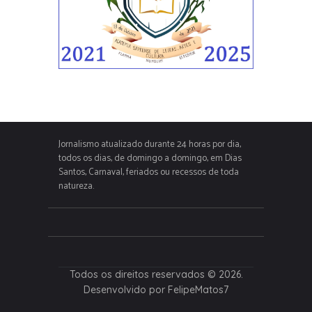
Jornalismo atualizado durante 24 horas por dia,
todos os dias, de domingo a domingo, em Dias
Santos, Carnaval, feriados ou recessos de toda
natureza.
Todos os direitos reservados © 2026.
Desenvolvido por FelipeMatos7