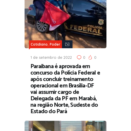
,
Cotidiano
Poder
1 de setembro de 2022
0
0
Paraibana é aprovada em
concurso da Polícia Federal e
após concluir treinamento
operacional em Brasília-DF
vai assumir cargo de
Delegada da PF em Marabá,
na região Norte, Sudeste do
Estado do Pará