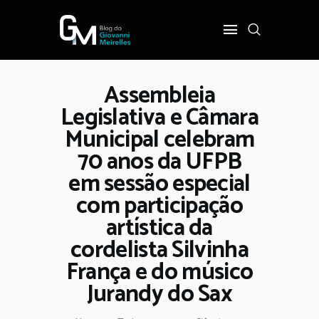
Assembleia
INÍCIO
Legislativa e Câmara
POLÍTICA
Municipal celebram
COTIDIANO
70 anos da UFPB
OPINIÃO
em sessão especial
PODER
com participação
SOBRE
artística da
cordelista Silvinha
França e do músico
Jurandy do Sax