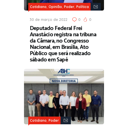
,
,
,
Cotidiano
Opinião
Poder
Política
30 de março de 2022
0
0
Deputado Federal Frei
Anastácio registra na tribuna
da Câmara, no Congresso
Nacional, em Brasília, Ato
Público que será realizado
sábado em Sapé
,
Cotidiano
Poder