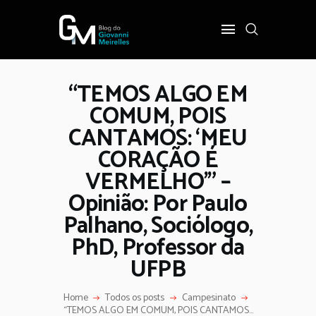
“TEMOS ALGO EM
INÍCIO
COMUM, POIS
POLÍTICA
CANTAMOS: ‘MEU
COTIDIANO
CORAÇÃO É
OPINIÃO
VERMELHO'” –
PODER
Opinião: Por Paulo
SOBRE
Palhano, Sociólogo,
PhD, Professor da
UFPB
Home
Todos os posts
Campesinato
“TEMOS ALGO EM COMUM, POIS CANTAMOS...