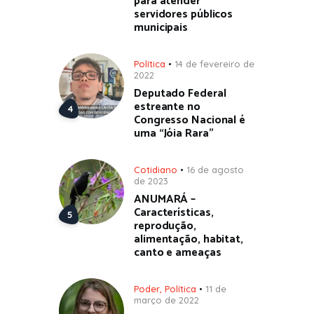
para atender
servidores públicos
municipais
Política
14 de fevereiro de
2022
Deputado Federal
estreante no
Congresso Nacional é
uma “Jóia Rara”
Cotidiano
16 de agosto
de 2023
ANUMARÁ –
Características,
reprodução,
alimentação, habitat,
canto e ameaças
Poder
,
Política
11 de
março de 2022