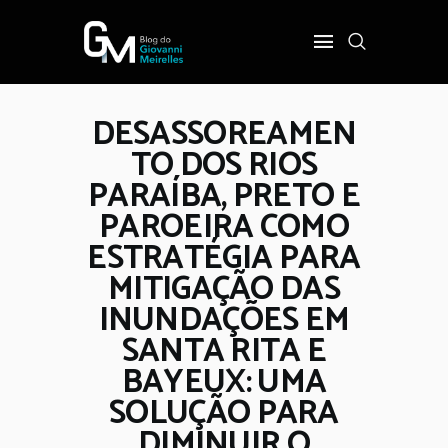
DESASSOREAMEN
INÍCIO
TO DOS RIOS
POLÍTICA
PARAÍBA, PRETO E
COTIDIANO
PAROEIRA COMO
OPINIÃO
ESTRATÉGIA PARA
PODER
MITIGAÇÃO DAS
SOBRE
INUNDAÇÕES EM
SANTA RITA E
BAYEUX: UMA
SOLUÇÃO PARA
DIMINUIR O