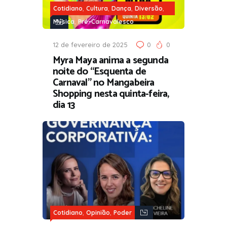
,
,
,
,
Cotidiano
Cultura
Dança
Diversão
,
Música
Pré-Carnavalesco
12 de fevereiro de 2025
0
0
Myra Maya anima a segunda
noite do “Esquenta de
Carnaval” no Mangabeira
Shopping nesta quinta-feira,
dia 13
,
,
Cotidiano
Opinião
Poder