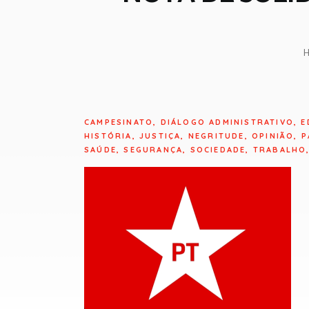
CAMPESINATO
,
DIÁLOGO ADMINISTRATIVO
,
E
HISTÓRIA
,
JUSTIÇA
,
NEGRITUDE
,
OPINIÃO
,
P
SAÚDE
,
SEGURANÇA
,
SOCIEDADE
,
TRABALHO