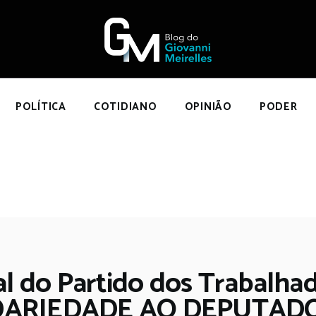
NÍCIO
POLÍTICA
COTIDIANO
OPINIÃO
POLÍTICA
COTIDIANO
OPINIÃO
PODER
PODER
SOBRE
al do Partido dos Trabalhad
DARIEDADE AO DEPUTADO