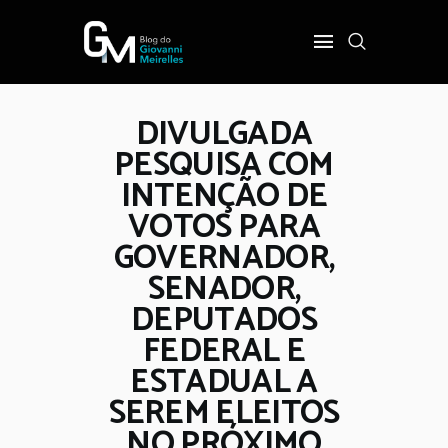
DIVULGADA
INÍCIO
PESQUISA COM
POLÍTICA
INTENÇÃO DE
COTIDIANO
VOTOS PARA
OPINIÃO
GOVERNADOR,
PODER
SENADOR,
SOBRE
DEPUTADOS
FEDERAL E
ESTADUAL A
SEREM ELEITOS
NO PRÓXIMO