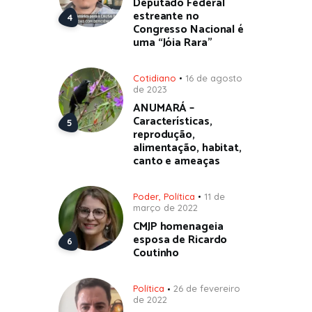
Deputado Federal
estreante no
Congresso Nacional é
uma “Jóia Rara”
Cotidiano
16 de agosto
de 2023
ANUMARÁ –
Características,
reprodução,
alimentação, habitat,
canto e ameaças
Poder
,
Política
11 de
março de 2022
CMJP homenageia
esposa de Ricardo
Coutinho
Política
26 de fevereiro
de 2022