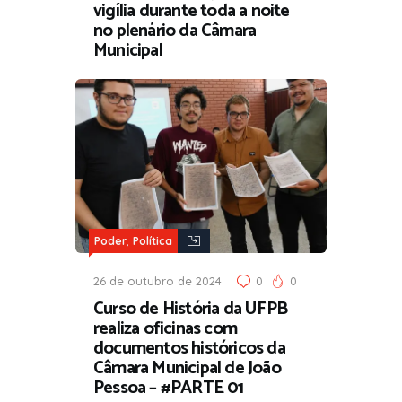
vigília durante toda a noite
no plenário da Câmara
Municipal
,
Poder
Política
26 de outubro de 2024
0
0
Curso de História da UFPB
realiza oficinas com
documentos históricos da
Câmara Municipal de João
Pessoa – #PARTE 01