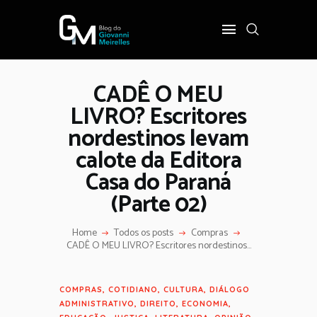
CADÊ O MEU
INÍCIO
LIVRO? Escritores
POLÍTICA
nordestinos levam
COTIDIANO
calote da Editora
OPINIÃO
Casa do Paraná
PODER
(Parte 02)
SOBRE
Home
Todos os posts
Compras
CADÊ O MEU LIVRO? Escritores nordestinos...
COMPRAS
,
COTIDIANO
,
CULTURA
,
DIÁLOGO
ADMINISTRATIVO
,
DIREITO
,
ECONOMIA
,