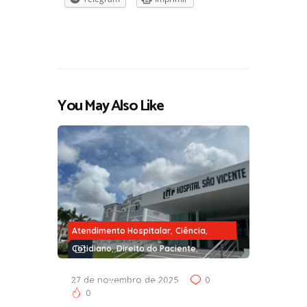
You May Also Like
,
,
Atendimento Hospitalar
Ciência
,
,
Cotidiano
Direito do Paciente
,
,
Governança e Parceria
Infraestrutura
27 de novembro de 2025
0
,
,
,
Opinião
Saúde
Sociedade
0
,
Tecnologia
Trabalho