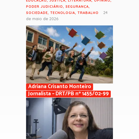
EDUCAÇÃO
,
JUSTIÇA
,
LITERATURA
,
OPINIÃO
,
PODER JUDICIÁRIO
,
SEGURANÇA
,
24
SOCIEDADE
,
TECNOLOGIA
,
TRABALHO
de maio de 2026
Adriana Crisanto Monteiro
Jornalista – DRT/PB nº 1455/02-99