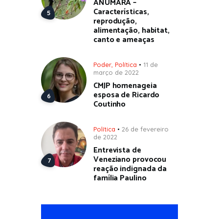
ANUMARÁ –
Características,
reprodução,
alimentação, habitat,
canto e ameaças
Poder
,
Política
11 de
março de 2022
CMJP homenageia
esposa de Ricardo
Coutinho
Política
26 de fevereiro
de 2022
Entrevista de
Veneziano provocou
reação indignada da
família Paulino