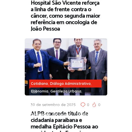
Hospital São Vicente reforça
a linha de frente contra o
câncer, como segunda maior
referência em oncologia de
João Pessoa
,
,
Cotidiano
Diálogo Administrativo
,
,
Economia
Gentileza Urbana
,
,
Governança e Parceria
Infraestrutura
30 de setembro de 2025
0
0
,
,
,
Parlamento
Poder
Segurança
ALPB concede título de
,
,
Sociedade
Tecnologia
Trabalho
cidadania paraibana e
medalha Epitácio Pessoa ao