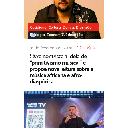
,
,
,
,
Cotidiano
Cultura
Dança
Diversão
,
,
,
Ecologia
Economia
Educação
,
,
,
História
Justiça
Literatura
18 de fevereiro de 2026
1
0
,
,
,
Negritude
Opinião
Povos Originários
Livro contesta a ideia de
,
Sociedade
Trabalho
“primitivismo musical” e
propõe nova leitura sobre a
música africana e afro-
diaspórica