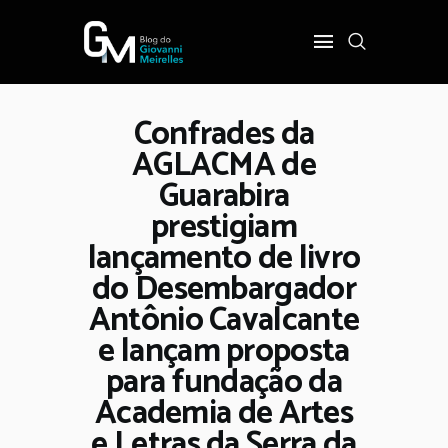
Confrades da
INÍCIO
AGLACMA de
POLÍTICA
Guarabira
COTIDIANO
prestigiam
OPINIÃO
lançamento de livro
PODER
do Desembargador
SOBRE
Antônio Cavalcante
e lançam proposta
para fundação da
Academia de Artes
e Letras da Serra da