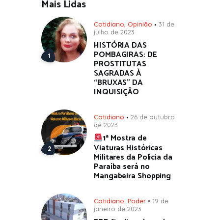
Mais Lidas
Cotidiano
,
Opinião
31 de
julho de 2023
HISTÓRIA DAS
POMBAGIRAS: DE
PROSTITUTAS
SAGRADAS À
“BRUXAS” DA
INQUISIÇÃO
Cotidiano
26 de outubro
de 2023
1ª Mostra de
Viaturas Históricas
Militares da Polícia da
Paraíba será no
Mangabeira Shopping
Cotidiano
,
Poder
19 de
janeiro de 2023