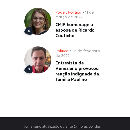
Poder
,
Política
11 de
março de 2022
CMJP homenageia
esposa de Ricardo
Coutinho
Política
26 de fevereiro
de 2022
Entrevista de
Veneziano provocou
reação indignada da
família Paulino
Jornalismo atualizado durante 24 horas por dia,