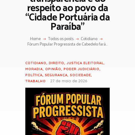
respeito ao povo da
“Cidade Portuária da
Paraíba”
Home
Todos os posts
Cotidiano
Fórum Popular Progressista de Cabedelo fará...
COTIDIANO
,
DIREITO
,
JUSTIÇA ELEITORAL
,
MORADIA
,
OPINIÃO
,
PODER JUDICIÁRIO
,
POLÍTICA
,
SEGURANÇA
,
SOCIEDADE
,
27 de maio de 2026
TRABALHO