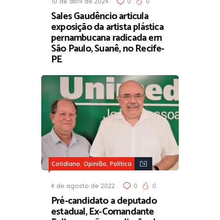
10 de abril de 2024
0
0
Sales Gaudêncio articula
exposição da artista plástica
pernambucana radicada em
São Paulo, Suanê, no Recife-
PE
,
,
Cotidiano
Opinião
Política
4 de agosto de 2022
0
0
Pré-candidato a deputado
estadual, Ex-Comandante