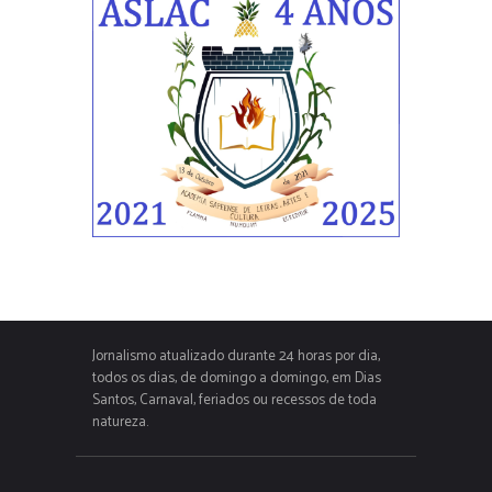
Jornalismo atualizado durante 24 horas por dia,
todos os dias, de domingo a domingo, em Dias
Santos, Carnaval, feriados ou recessos de toda
natureza.