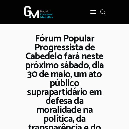
Fórum Popular
INÍCIO
Progressista de
POLÍTICA
Cabedelo fará neste
COTIDIANO
próximo sábado, dia
OPINIÃO
30 de maio, um ato
PODER
público
SOBRE
suprapartidário em
defesa da
moralidade na
política, da
transparência e do