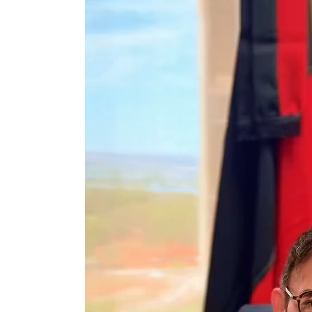
Tocador
de
vídeo