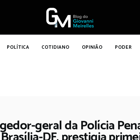
NÍCIO
POLÍTICA
COTIDIANO
OPINIÃO
POLÍTICA
COTIDIANO
OPINIÃO
PODER
PODER
SOBRE
gedor-geral da Polícia Penal
Brasília-DF, prestigia prim