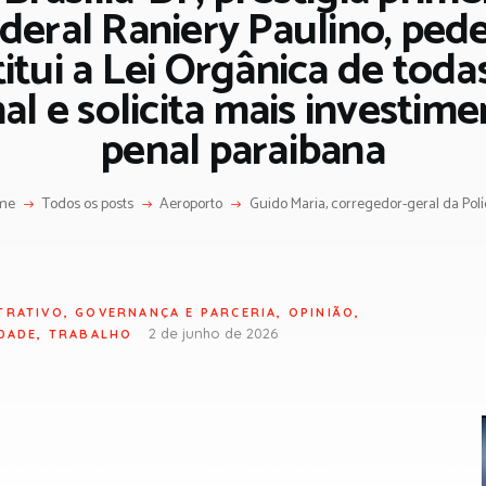
eral Raniery Paulino, pede
itui a Lei Orgânica de todas
l e solicita mais investimen
penal paraibana
me
Todos os posts
Aeroporto
Guido Maria, corregedor-geral da Políci
TRATIVO
,
GOVERNANÇA E PARCERIA
,
OPINIÃO
,
2 de junho de 2026
DADE
,
TRABALHO