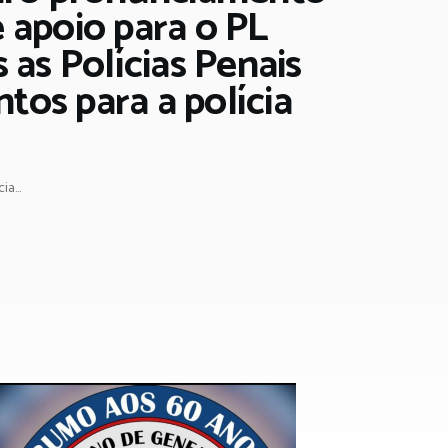
 apoio para o PL
 as Polícias Penais
tos para a polícia
a...