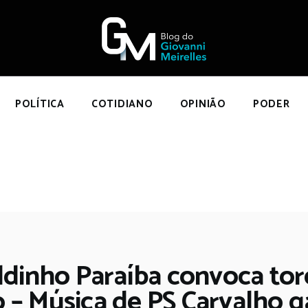
NÍCIO
POLÍTICA
COTIDIANO
OPINIÃO
POLÍTICA
COTIDIANO
OPINIÃO
PODER
PODER
SOBRE
dinho Paraíba convoca torci
– Música de PS Carvalho g