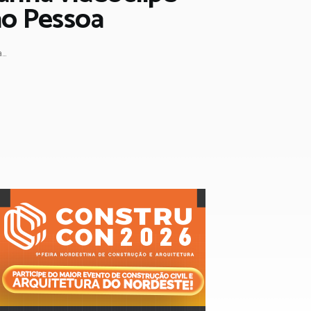
ão Pessoa
..