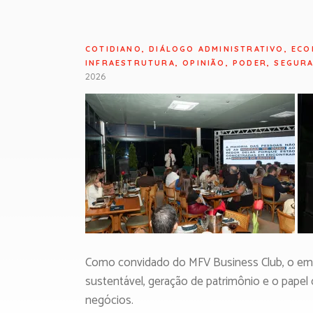
COTIDIANO
,
DIÁLOGO ADMINISTRATIVO
,
ECO
INFRAESTRUTURA
,
OPINIÃO
,
PODER
,
SEGUR
2026
Como convidado do MFV Business Club, o emp
sustentável, geração de patrimônio e o pape
negócios.