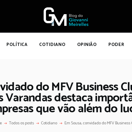
NÍCIO
POLÍTICA
COTIDIANO
OPINIÃO
POLÍTICA
COTIDIANO
OPINIÃO
PODER
PODER
SOBRE
vidado do MFV Business Cl
 Varandas destaca importâ
presas que vão além do lu
e
Todos os posts
Cotidiano
Em Sousa, convidado do MFV Business Cl