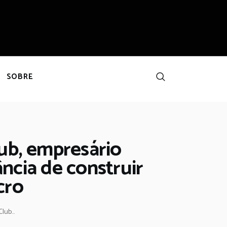
SOBRE
ub, empresário
ncia de construir
cro
ub...