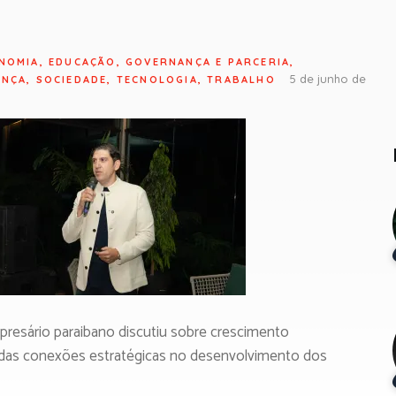
NOMIA
,
EDUCAÇÃO
,
GOVERNANÇA E PARCERIA
,
5 de junho de
ANÇA
,
SOCIEDADE
,
TECNOLOGIA
,
TRABALHO
resário paraibano discutiu sobre crescimento
l das conexões estratégicas no desenvolvimento dos