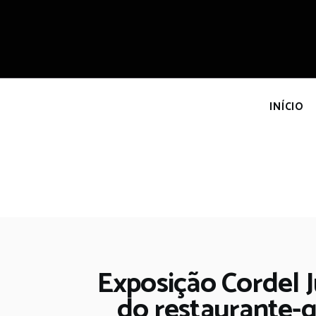
I
INÍCIO
Exposição Cordel J
do restaurante-g