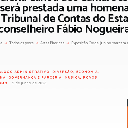
 será prestada uma homen
 Tribunal de Contas do Esta
conselheiro Fábio Nogueir
e
Todos os posts
Artes Plásticas
Exposição Cordel Junino marcará a 1
ÁLOGO ADMINISTRATIVO
,
DIVERSÃO
,
ECONOMIA
,
ANA
,
GOVERNANÇA E PARCERIA
,
MÚSICA
,
POVOS
5 de junho de 2026
SMO