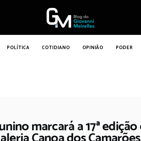
NÍCIO
POLÍTICA
COTIDIANO
OPINIÃO
POLÍTICA
COTIDIANO
OPINIÃO
PODER
PODER
SOBRE
unino marcará a 17ª edição 
aleria Canoa dos Camarões