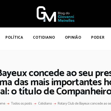
NÍCIO
POLÍTICA
COTIDIANO
OPINIÃO
POLÍTICA
COTIDIANO
OPINIÃO
PODER
PODER
SOBRE
Bayeux concede ao seu pres
ma das mais importantes ho
al: o título de Companheiro
ome
Todos os posts
Cotidiano
Rotary Club de Bayeux concede ao seu