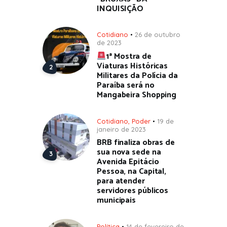
INQUISIÇÃO
Cotidiano
26 de outubro
de 2023
1ª Mostra de
Viaturas Históricas
Militares da Polícia da
Paraíba será no
Mangabeira Shopping
Cotidiano
,
Poder
19 de
janeiro de 2023
BRB finaliza obras de
sua nova sede na
Avenida Epitácio
Pessoa, na Capital,
para atender
servidores públicos
municipais
Política
14 de fevereiro de