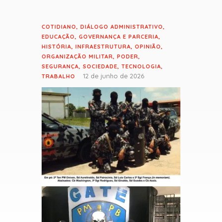
COTIDIANO
,
DIÁLOGO ADMINISTRATIVO
,
EDUCAÇÃO
,
GOVERNANÇA E PARCERIA
,
HISTÓRIA
,
INFRAESTRUTURA
,
OPINIÃO
,
ORGANIZAÇÃO MILITAR
,
PODER
,
SEGURANÇA
,
SOCIEDADE
,
TECNOLOGIA
,
12 de junho de 2026
TRABALHO