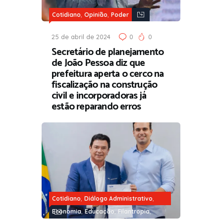
,
,
Cotidiano
Opinião
Poder
25 de abril de 2024
0
0
Secretário de planejamento
de João Pessoa diz que
prefeitura aperta o cerco na
fiscalização na construção
civil e incorporadoras já
estão reparando erros
,
,
Cotidiano
Diálogo Administrativo
,
,
,
Economia
Educação
Filantropia