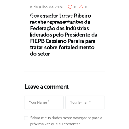
,
Gentileza Urbana
Governança e
8 de julho de 2026
0
0
,
,
,
Parceria
História
Infraestrutura
Governador Lucas Ribeiro
,
,
,
Opinião
Poder
Segurança
recebe representantes da
,
,
Sociedade
Tecnologia
Trabalho
Federação das Indústrias
liderados pelo Presidente da
FIEPB Cassiano Pereira para
tratar sobre fortalecimento
do setor
Leave a comment
Salvar meus dados neste navegador para a
próxima vez que eu comentar.