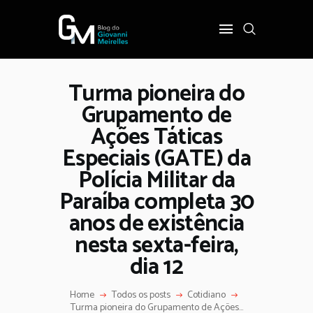
Turma pioneira do
INÍCIO
Grupamento de
POLÍTICA
Ações Táticas
COTIDIANO
Especiais (GATE) da
OPINIÃO
Polícia Militar da
PODER
Paraíba completa 30
SOBRE
anos de existência
nesta sexta-feira,
dia 12
Home
Todos os posts
Cotidiano
Turma pioneira do Grupamento de Ações...