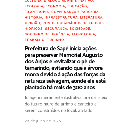
CULTURA
,
DIÁLOGO ADMINISTRATIVO
,
ECOLOGIA
,
ECONOMIA
,
EDUCAÇÃO
,
FILANTROPIA
,
GOVERNANÇA E PARCERIA
,
HISTÓRIA
,
INFRAESTRUTURA
,
LITERATURA
,
OPINIÃO
,
POVOS ORIGINÁRIOS
,
RECURSOS
HÍDRICOS
,
SEGURANÇA
,
SOCIEDADE
,
SOCORRO DE URGÊNCIA
,
TECNOLOGIA
,
TRABALHO
,
TURISMO
Prefeitura de Sapé inicia ações
para preservar Memorial Augusto
dos Anjos e revitalizar o pé de
tamarindo, evitando que a árvore
morra devido à ação das forças da
natureza selvagem, aonde ele está
plantado há mais de 300 anos
Imagem meramente ilustrativa, pra dar ideia
do futuro muro de arrimo e canteiro a
serem construídos no local, ao lado…
28 de julho de 2026