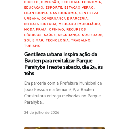
DIREITO
,
DIVERSÃO
,
ECOLOGIA
,
ECONOMIA
,
EDUCAÇÃO
,
ESPORTE
,
ESTAÇÃO VERÃO
,
FILANTROPIA
,
GASTRONOMIA
,
GENTILEZA
URBANA
,
GOVERNANÇA E PARCERIA
,
INFRAESTRUTURA
,
MERCADO IMOBILIÁRIO
,
MODA PRAIA
,
OPINIÃO
,
RECURSOS
HÍDRICOS
,
SAÚDE
,
SEGURANÇA
,
SOCIEDADE
,
SOL E MAR
,
TECNOLOGIA
,
TRABALHO
,
TURISMO
Gentileza urbana inspira ação da
Bauten para revitalizar Parque
Parahyba I neste sábado, dia 25, às
16hs
Em parceria com a Prefeitura Municipal de
João Pessoa e a Semam/JP, a Bauten
Construtora entrega melhorias no Parque
Parahyba…
24 de julho de 2026