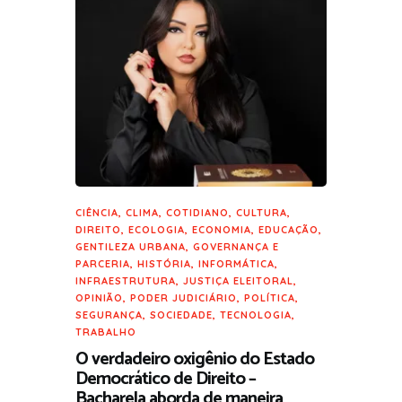
CIÊNCIA
,
CLIMA
,
COTIDIANO
,
CULTURA
,
DIREITO
,
ECOLOGIA
,
ECONOMIA
,
EDUCAÇÃO
,
GENTILEZA URBANA
,
GOVERNANÇA E
PARCERIA
,
HISTÓRIA
,
INFORMÁTICA
,
INFRAESTRUTURA
,
JUSTIÇA ELEITORAL
,
OPINIÃO
,
PODER JUDICIÁRIO
,
POLÍTICA
,
SEGURANÇA
,
SOCIEDADE
,
TECNOLOGIA
,
TRABALHO
O verdadeiro oxigênio do Estado
Democrático de Direito –
Bacharela aborda de maneira