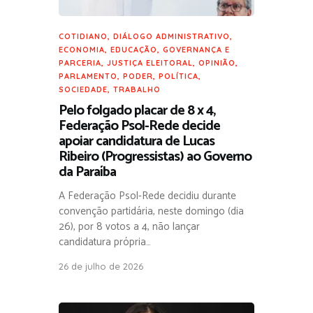
COTIDIANO
,
DIÁLOGO ADMINISTRATIVO
,
ECONOMIA
,
EDUCAÇÃO
,
GOVERNANÇA E
PARCERIA
,
JUSTIÇA ELEITORAL
,
OPINIÃO
,
PARLAMENTO
,
PODER
,
POLÍTICA
,
SOCIEDADE
,
TRABALHO
Pelo folgado placar de 8 x 4,
Federação Psol-Rede decide
apoiar candidatura de Lucas
Ribeiro (Progressistas) ao Governo
da Paraíba
A Federação Psol-Rede decidiu durante
convenção partidária, neste domingo (dia
26), por 8 votos a 4, não lançar
candidatura própria…
26 de julho de 2026