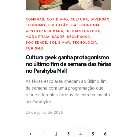
COMPRAS
,
COTIDIANO
,
CULTURA
,
DIVERSÃO
,
ECONOMIA
,
EDUCAÇÃO
,
GASTRONOMIA
,
GENTILEZA URBANA
,
INFRAESTRUTURA
,
MODA PRAIA
,
SAÚDE
,
SEGURANÇA
,
SOCIEDADE
,
SOL E MAR
,
TECNOLOGIA
,
TURISMO
Cultura geek ganha protagonismo
no último fim de semana das férias
no Parahyba Mall
As férias escolares chegam ao último fim
de semana com uma programação que
reúne diferentes formas de entretenimento
no Parahyba…
23 de julho de 2026
Paginação
<
PAGE
1
PAGE
2
PAGE
3
PAGE
4
PAGE
5
PAGE
6