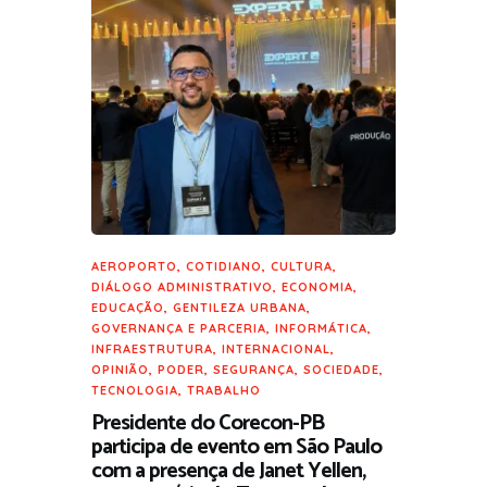
AEROPORTO
,
COTIDIANO
,
CULTURA
,
DIÁLOGO ADMINISTRATIVO
,
ECONOMIA
,
EDUCAÇÃO
,
GENTILEZA URBANA
,
GOVERNANÇA E PARCERIA
,
INFORMÁTICA
,
INFRAESTRUTURA
,
INTERNACIONAL
,
OPINIÃO
,
PODER
,
SEGURANÇA
,
SOCIEDADE
,
TECNOLOGIA
,
TRABALHO
Presidente do Corecon-PB
participa de evento em São Paulo
com a presença de Janet Yellen,