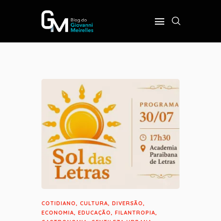
INÍCIO
POLÍTICA
COTIDIANO
OPINIÃO
PODER
SOBRE
COTIDIANO
,
CULTURA
,
DIVERSÃO
,
ECONOMIA
,
EDUCAÇÃO
,
FILANTROPIA
,