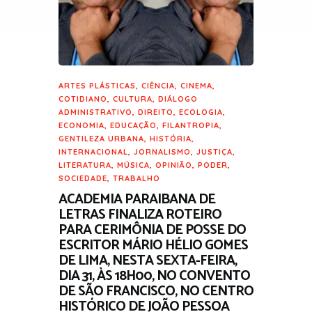
ARTES PLÁSTICAS
,
CIÊNCIA
,
CINEMA
,
COTIDIANO
,
CULTURA
,
DIÁLOGO
ADMINISTRATIVO
,
DIREITO
,
ECOLOGIA
,
ECONOMIA
,
EDUCAÇÃO
,
FILANTROPIA
,
GENTILEZA URBANA
,
HISTÓRIA
,
INTERNACIONAL
,
JORNALISMO
,
JUSTIÇA
,
LITERATURA
,
MÚSICA
,
OPINIÃO
,
PODER
,
SOCIEDADE
,
TRABALHO
ACADEMIA PARAIBANA DE
LETRAS FINALIZA ROTEIRO
PARA CERIMÔNIA DE POSSE DO
ESCRITOR MÁRIO HÉLIO GOMES
DE LIMA, NESTA SEXTA-FEIRA,
DIA 31, ÀS 18H00, NO CONVENTO
DE SÃO FRANCISCO, NO CENTRO
HISTÓRICO DE JOÃO PESSOA