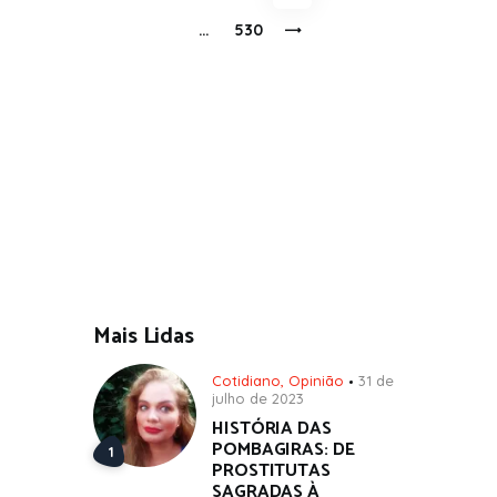
de
…
>
PAGE
530
posts
Mais Lidas
Cotidiano
,
Opinião
31 de
julho de 2023
HISTÓRIA DAS
POMBAGIRAS: DE
PROSTITUTAS
SAGRADAS À