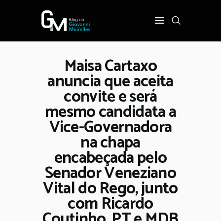
Maisa Cartaxo
INÍCIO
anuncia que aceita
POLÍTICA
convite e será
COTIDIANO
mesmo candidata a
OPINIÃO
Vice-Governadora
PODER
na chapa
SOBRE
encabeçada pelo
Senador Veneziano
Vital do Rego, junto
com Ricardo
Coutinho, PT e MDB