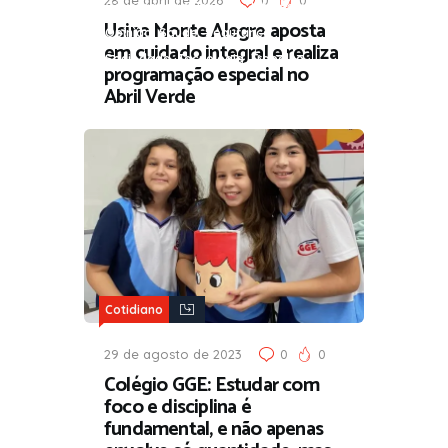
,
,
Governança e Parceria
Infraestrutura
Usina Monte Alegre aposta
,
,
,
Opinião
Saúde
Segurança
em cuidado integral e realiza
,
,
Sociedade
Tecnologia
Trabalho
programação especial no
Abril Verde
Cotidiano
29 de agosto de 2023
0
0
Colégio GGE: Estudar com
foco e disciplina é
fundamental, e não apenas