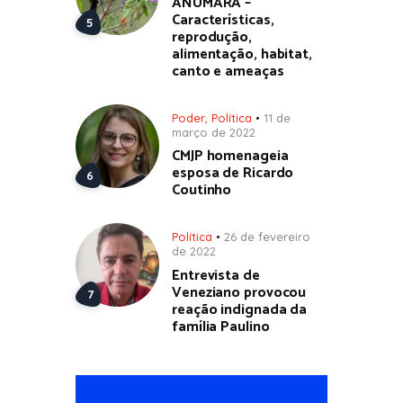
ANUMARÁ –
Características,
reprodução,
alimentação, habitat,
canto e ameaças
Poder
,
Política
11 de
março de 2022
CMJP homenageia
esposa de Ricardo
Coutinho
Política
26 de fevereiro
de 2022
Entrevista de
Veneziano provocou
reação indignada da
família Paulino