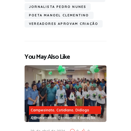
JORNALISTA PEDRO NUNES
POETA MANOEL CLEMENTINO
VEREADORES APROVAM CRIAÇÃO
You May Also Like
,
,
Campesinato
Cotidiano
Diálogo
,
,
,
Administrativo
Economia
Educação
,
,
Filantropia
Gentileza Urbana
28 de abril de 2026
0
0