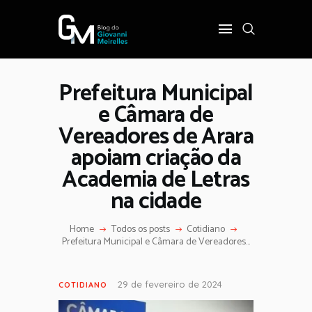
Prefeitura Municipal
INÍCIO
e Câmara de
POLÍTICA
Vereadores de Arara
COTIDIANO
apoiam criação da
OPINIÃO
Academia de Letras
PODER
na cidade
SOBRE
Home
Todos os posts
Cotidiano
Prefeitura Municipal e Câmara de Vereadores...
29 de fevereiro de 2024
COTIDIANO