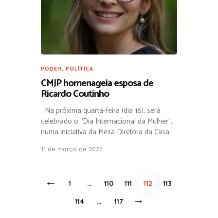
PODER
,
POLÍTICA
CMJP homenageia esposa de
Ricardo Coutinho
Na próxima quarta-feira (dia 16), será
celebrado o “Dia Internacional da Mulher”,
numa iniciativa da Mesa Diretora da Casa…
11 de março de 2022
Paginação
<
PAGE
1
…
PAGE
110
PAGE
111
PAGE
112
PAGE
113
de
PAGE
114
…
>
PAGE
117
posts