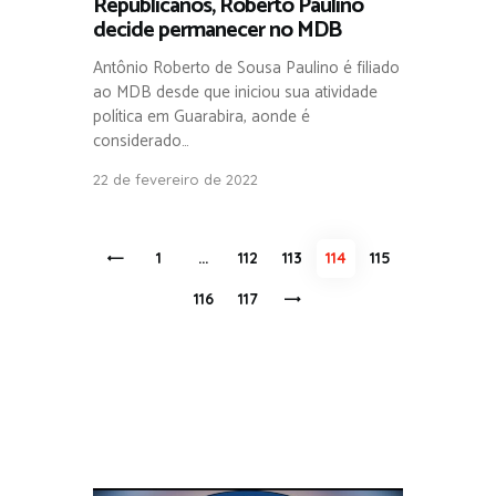
Republicanos, Roberto Paulino
decide permanecer no MDB
Antônio Roberto de Sousa Paulino é filiado
ao MDB desde que iniciou sua atividade
política em Guarabira, aonde é
considerado…
22 de fevereiro de 2022
Paginação
<
PAGE
1
…
PAGE
112
PAGE
113
PAGE
114
PAGE
115
de
PAGE
116
>
PAGE
117
posts